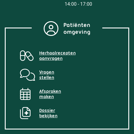
tot
14:00
- 17:00
Patiënten
omgeving
Herhaalrecepten
aanvragen
Vragen
stellen
Afspraken
maken
Dossier
bekijken