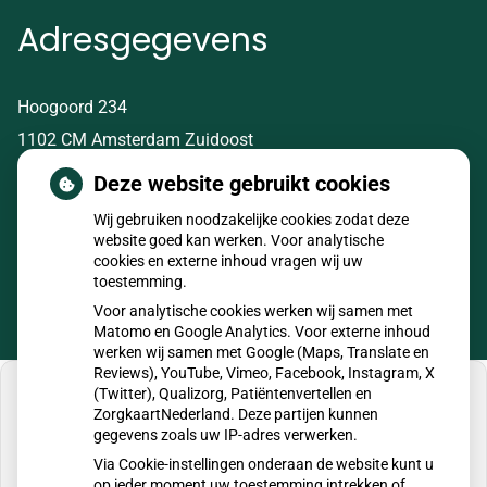
Adresgegevens
Hoogoord 234
1102 CM Amsterdam Zuidoost
Deze website gebruikt cookies
Tel:
020-6960487
Wij gebruiken noodzakelijke cookies zodat deze
E-mail:
info@huisartsenpraktijkschoorlemmer.nl
website goed kan werken. Voor analytische
cookies en externe inhoud vragen wij uw
toestemming.
Voor analytische cookies werken wij samen met
Matomo en Google Analytics. Voor externe inhoud
werken wij samen met Google (Maps, Translate en
Reviews), YouTube, Vimeo, Facebook, Instagram, X
(Twitter), Qualizorg, Patiëntenvertellen en
ZorgkaartNederland. Deze partijen kunnen
gegevens zoals uw IP-adres verwerken.
U heeft geen toestemming gegeven voor
Via Cookie-instellingen onderaan de website kunt u
externe inhoud
die nodig is om dit te zien.
op ieder moment uw toestemming intrekken of