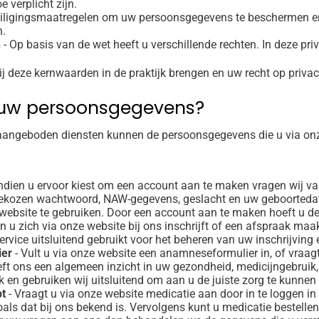
e verplicht zijn.
ligingsmaatregelen om uw persoonsgegevens te beschermen en e
n.
n
- Op basis van de wet heeft u verschillende rechten. In deze pr
wij deze kernwaarden in de praktijk brengen en uw recht op priv
 uw persoonsgegevens?
 aangeboden diensten kunnen de persoonsgegevens die u via onz
Indien u ervoor kiest om een account aan te maken vragen wij van
lfgekozen wachtwoord, NAW-gegevens, geslacht en uw geboorted
ebsite te gebruiken. Door een account aan te maken hoeft u de 
en u zich via onze website bij ons inschrijft of een afspraak maa
ervice uitsluitend gebruikt voor het beheren van uw inschrijvin
ier
- Vult u via onze website een anamneseformulier in, of vraag
ft ons een algemeen inzicht in uw gezondheid, medicijngebruik
k en gebruiken wij uitsluitend om aan u de juiste zorg te kunnen
pt
- Vraagt u via onze website medicatie aan door in te loggen in
oals dat bij ons bekend is. Vervolgens kunt u medicatie bestellen