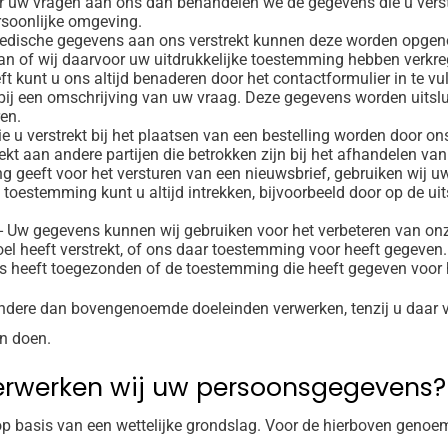
or uw vragen aan ons dan behandelen we de gegevens die u verst
rsoonlijke omgeving.
 medische gegevens aan ons verstrekt kunnen deze worden opgen
taan of wij daarvoor uw uitdrukkelijke toestemming hebben verkr
eft kunt u ons altijd benaderen door het contactformulier in te
rbij een omschrijving van uw vraag. Deze gegevens worden uitsl
en.
e u verstrekt bij het plaatsen van een bestelling worden door on
t aan andere partijen die betrokken zijn bij het afhandelen van 
g geeft voor het versturen van een nieuwsbrief, gebruiken wij 
toestemming kunt u altijd intrekken, bijvoorbeeld door op de uits
- Uw gegevens kunnen wij gebruiken voor het verbeteren van onz
oel heeft verstrekt, of ons daar toestemming voor heeft gegeven
ns heeft toegezonden of de toestemming die heeft gegeven voor 
andere dan bovengenoemde doeleinden verwerken, tenzij u daar 
n doen.
erwerken wij uw persoonsgegevens?
p basis van een wettelijke grondslag. Voor de hierboven genoe