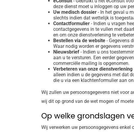
eConsult
- Gebruikt u het eConsult vo
deze dienst moet u inloggen op uw pe
Uw medisch dossier
- In het geval u
slechts indien dat wettelijk is toeges
Contactformulier
- Indien u vragen he
contactgegevens in te vullen met daa
en om onze dienstverlening te verbeter
Bestellen via de website
- Gegevens di
Waar nodig worden er gegevens verstrek
Nieuwsbrief
- Indien u ons toestemmin
aan u te versturen. Een eerder gegeven 
commerciële mailing is opgenomen.
Verbeteren van onze dienstverlening
alleen indien u de gegevens met dat d
die u via een klachtenformulier aan o
Wij zullen uw persoonsgegevens niet voor 
wij dit op grond van de wet mogen of moete
Op welke grondslagen v
Wij verwerken uw persoonsgegevens enkel o