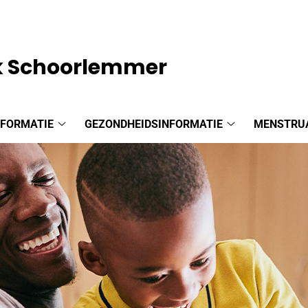
jk Schoorlemmer
NFORMATIE
GEZONDHEIDSINFORMATIE
MENSTRU
Praktijkinformatie
Gezondheidsinf
submenu
submenu