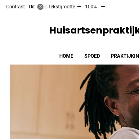
Tekst
Tekst
Contrast
Tekstgrootte
100%
Uit
verkleinen
vergroten
met
met
10%
10%
Huisartsenprakti
Hoofdmenu
HOME
SPOED
PRAKTIJKI